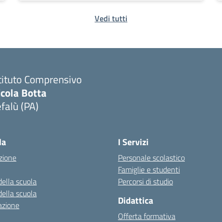
Vedi tutti
tituto Comprensivo
icola Botta
falù (PA)
Visita la pagina iniziale della scuola
la
I Servizi
zione
Personale scolastico
Famiglie e studenti
della scuola
Percorsi di studio
della scuola
Didattica
azione
Offerta formativa