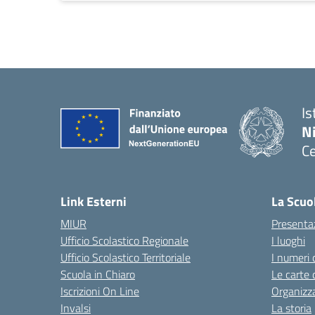
Is
N
Ce
— 
Link Esterni
La Scuo
MIUR
Presenta
Ufficio Scolastico Regionale
I luoghi
Ufficio Scolastico Territoriale
I numeri 
Scuola in Chiaro
Le carte 
Iscrizioni On Line
Organizz
Invalsi
La storia