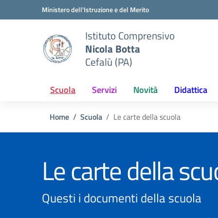
Vai ai contenuti
Vai al menu di navigazione
Vai al footer
Ministero dell'Istruzione e del Merito
Istituto Comprensivo
Nicola Botta
Cefalù (PA)
Scuola
Servizi
Novità
Didattica
Home
Scuola
Le carte della scuola
Le carte della scu
Questi i documenti della scuola