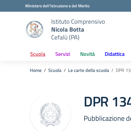
Vai ai contenuti
Vai al menu di navigazione
Vai al footer
Ministero dell'Istruzione e del Merito
Istituto Comprensivo
Nicola Botta
Cefalù (PA)
Scuola
Servizi
Novità
Didattica
Home
Scuola
Le carte della scuola
DPR 13
DPR 13
Pubblicazione 