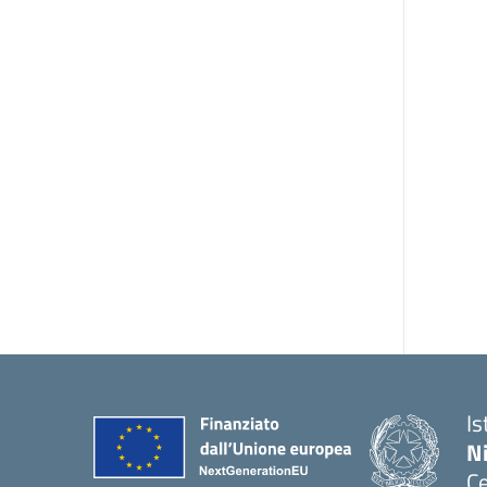
Is
N
Ce