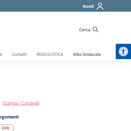
Accedi
Cerca
Apr
ti
Contatti
MODULISTICA
Albo Sindacale
Stampa / Condividi
rgomenti
DPR