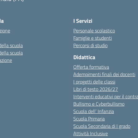
Visita la pagina iniziale della scuola
la
I Servizi
zione
Personale scolastico
Famiglie e studenti
della scuola
Percorsi di studio
della scuola
Didattica
azione
Offerta formativa
Adempimenti finali dei docenti
I progetti delle classi
Libri di testo 2026/27
Interventi educativi per il contr
Bullismo e Cyberbullismo
Scuola dell’ Infanzia
Scuola Primaria
Scuola Secondaria di I grado
Attività Inclusive