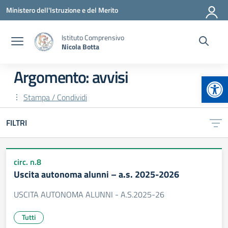
Vai ai contenuti
Vai al menu di navigazione
Vai al footer
Ministero dell'Istruzione e del Merito
Istituto Comprensivo
Nicola Botta
Argomento: avvisi
Apr
Stampa / Condividi
FILTRI
circ. n.8
Uscita autonoma alunni – a.s. 2025-2026
USCITA AUTONOMA ALUNNI - A.S.2025-26
Tutti