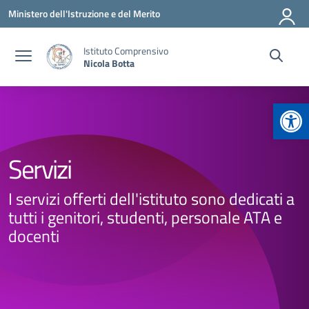
Vai ai contenuti
Vai al menu di navigazione
Vai al footer
Ministero dell'Istruzione e del Merito
Istituto Comprensivo
Nicola Botta
Apr
Servizi
I servizi offerti dell'istituto sono dedicati a
tutti i genitori, studenti, personale ATA e
docenti