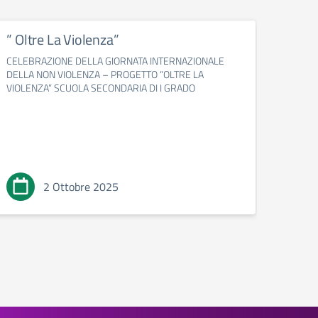
” Oltre La Violenza”
GIO
L’EL
CELEBRAZIONE DELLA GIORNATA INTERNAZIONALE
CON
DELLA NON VIOLENZA – PROGETTO “OLTRE LA
PRO
VIOLENZA” SCUOLA SECONDARIA DI I GRADO
GIORN
DELLA
PROGE
PRIMA
2 Ottobre 2025