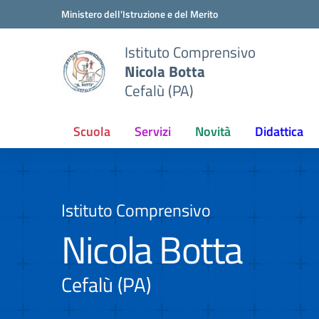
Vai ai contenuti
Vai al menu di navigazione
Vai al footer
Ministero dell'Istruzione e del Merito
Istituto Comprensivo
Nicola Botta
Cefalù (PA)
Scuola
Servizi
Novità
Didattica
Istituto Comprensivo
Nicola Botta
Cefalù (PA)