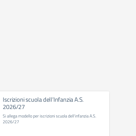
Iscrizioni scuola dell’Infanzia A.S.
Camp
2026/27
Ulteri
antinfl
Si allega modello per iscrizioni scuola dell'infanzia A.S.
antinf
2026/27