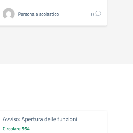
Personale scolastico
0
Avviso: Apertura delle funzioni
Atti
doce
Circolare 564