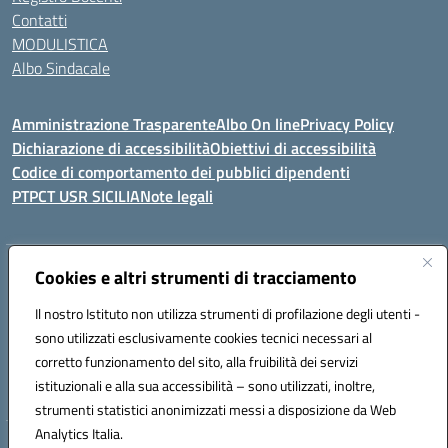
Contatti
MODULISTICA
Albo Sindacale
Amministrazione Trasparente
Albo On line
Privacy Policy
Dichiarazione di accessibilità
Obiettivi di accessibilità
Codice di comportamento dei pubblici dipendenti
PTPCT USR SICILIA
Note legali
Indirizzo:
Cookies e altri strumenti di tracciamento
Via Enrico Fermi, 4 - Cefalù
Centralino:
0921421242
Email:
PAIC8AJ008@istruzione.it
Il nostro Istituto non utilizza strumenti di profilazione degli utenti -
Posta elettronica certificata (PEC):
PAIC8AJ008@pec.istruzione.it
sono utilizzati esclusivamente cookies tecnici necessari al
Codice fiscale: 82000590826
corretto funzionamento del sito, alla fruibilità dei servizi
Codice meccanografico:
PAIC8AJ008
istituzionali e alla sua accessibilità – sono utilizzati, inoltre,
strumenti statistici anonimizzati messi a disposizione da Web
Analytics Italia.