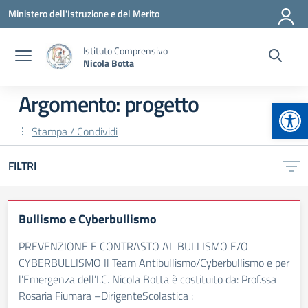
Vai ai contenuti
Vai al menu di navigazione
Vai al footer
Ministero dell'Istruzione e del Merito
Istituto Comprensivo
Nicola Botta
Argomento: progetto
Apr
Stampa / Condividi
FILTRI
Bullismo e Cyberbullismo
PREVENZIONE E CONTRASTO AL BULLISMO E/O
CYBERBULLISMO Il Team Antibullismo/Cyberbullismo e per
l’Emergenza dell’I.C. Nicola Botta è costituito da: Prof.ssa
Rosaria Fiumara –DirigenteScolastica :