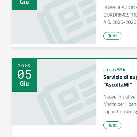
Giu
PUBBLICAZIONE 
QUADRIMESTRE 
A.S. 2025-2026
Tutti
2026
05
circ. n.534
Servizio di su
Giu
“AscoltaMI”
Nuove iniziative 
Merito per il ben
supporto psicolo
Tutti