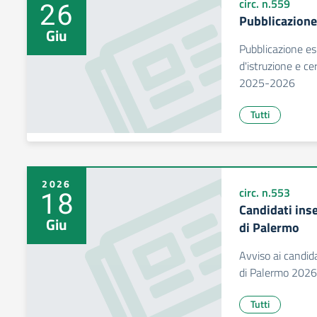
26
circ. n.559
Pubblicazione 
Giu
Pubblicazione esi
d'istruzione e ce
2025-2026
Tutti
2026
18
circ. n.553
Candidati inse
Giu
di Palermo
Avviso ai candida
di Palermo 202
Tutti