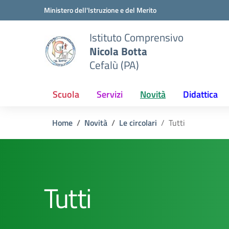
Vai ai contenuti
Vai al menu di navigazione
Vai al footer
Ministero dell'Istruzione e del Merito
Istituto Comprensivo
Nicola Botta
Cefalù (PA)
Scuola
Servizi
Novità
Didattica
Home
Novità
Le circolari
Tutti
Tutti