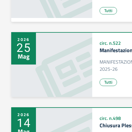
Tutti
2026
25
circ. n.522
Manifestazion
Mag
MANIFESTAZION
2025-26
Tutti
2026
14
circ. n.498
Chiusura Pless
Mag