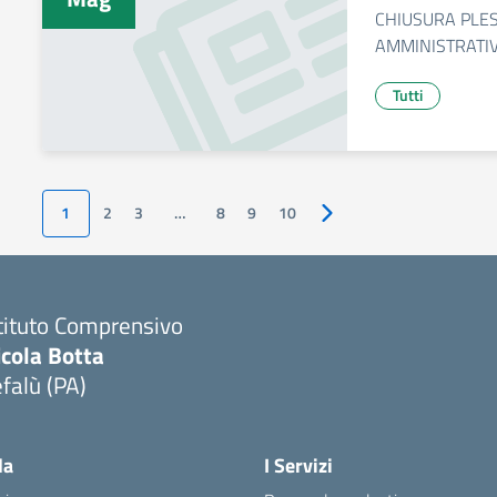
CHIUSURA PLES
AMMINISTRATI
Tutti
1
2
3
…
8
9
10
Pagina successiva
tituto Comprensivo
icola Botta
falù (PA)
Visita la pagina iniziale della scuola
la
I Servizi