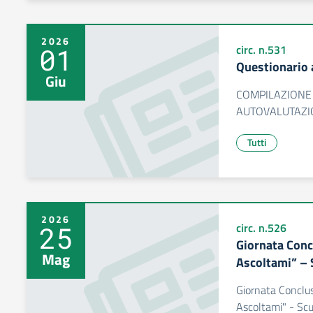
2026
01
circ. n.531
Questionario 
Giu
COMPILAZIONE
AUTOVALUTAZIO
Tutti
2026
25
circ. n.526
Giornata Conc
Mag
Ascoltami” – 
Giornata Conclus
Ascoltami" - Scu