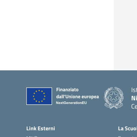
Is
N
Ce
— 
Link Esterni
La Scuo