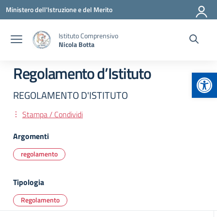
Vai ai contenuti
Vai al menu di navigazione
Vai al footer
Ministero dell'Istruzione e del Merito
Istituto Comprensivo
Nicola Botta
Regolamento d’Istituto
Apr
REGOLAMENTO D'ISTITUTO
Stampa / Condividi
Argomenti
regolamento
Tipologia
Regolamento