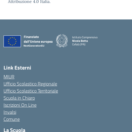
Attribuzione 4.0 Italia.
Istituto Comprensivo
Nicola Botta
Cefalù (PA)
— Visita la pagina iniziale della scuola
Link Esterni
MIUR
Ufficio Scolastico Regionale
Ufficio Scolastico Territoriale
Scuola in Chiaro
Iscrizioni On Line
Invalsi
Comune
La Scuola