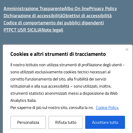
Amministrazione Trasparente
Albo On line
Privacy Policy
Dichiarazione di accessibilità
Obiettivi di accessibilità
Codice di comportamento dei pubblici dipendenti
PTPCT USR SICILIA
Note legali
Indirizzo:
Cookies e altri strumenti di tracciamento
Via Enrico Fermi, 4 - Cefalù
Centralino:
0921421242
Email:
PAIC8AJ008@istruzione.it
Il nostro Istituto non utilizza strumenti di profilazione degli utenti -
Posta elettronica certificata (PEC):
PAIC8AJ008@pec.istruzione.it
sono utilizzati esclusivamente cookies tecnici necessari al
Codice fiscale: 82000590826
corretto funzionamento del sito, alla fruibilità dei servizi
Codice meccanografico:
PAIC8AJ008
istituzionali e alla sua accessibilità – sono utilizzati, inoltre,
strumenti statistici anonimizzati messi a disposizione da Web
Analytics Italia.
Hosting & Powered by 3D Solution S.r.l.
Per saperne di più sul nostro sito, consulta la ns.
Cookie Policy.
Concept & Design by Designers Italia
Personalizza
Rifiuta tutto
Accettare tutto