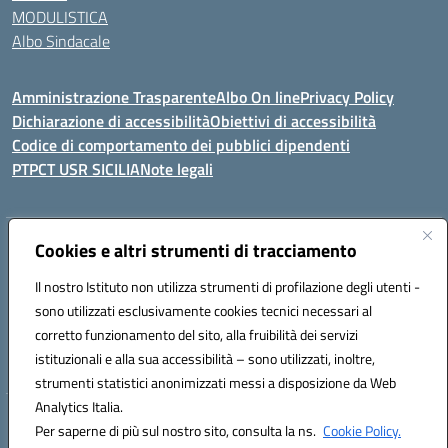
MODULISTICA
Albo Sindacale
Amministrazione Trasparente
Albo On line
Privacy Policy
Dichiarazione di accessibilità
Obiettivi di accessibilità
Codice di comportamento dei pubblici dipendenti
PTPCT USR SICILIA
Note legali
Indirizzo:
Cookies e altri strumenti di tracciamento
Via Enrico Fermi, 4 - Cefalù
Centralino:
0921421242
Email:
PAIC8AJ008@istruzione.it
Il nostro Istituto non utilizza strumenti di profilazione degli utenti -
Posta elettronica certificata (PEC):
PAIC8AJ008@pec.istruzione.it
sono utilizzati esclusivamente cookies tecnici necessari al
Codice fiscale: 82000590826
corretto funzionamento del sito, alla fruibilità dei servizi
Codice meccanografico:
PAIC8AJ008
istituzionali e alla sua accessibilità – sono utilizzati, inoltre,
strumenti statistici anonimizzati messi a disposizione da Web
Analytics Italia.
Hosting & Powered by 3D Solution S.r.l.
Per saperne di più sul nostro sito, consulta la ns.
Cookie Policy.
Concept & Design by Designers Italia