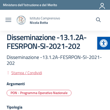
Vai ai contenuti
Vai al menu di navigazione
Vai al footer
Ministero dell'Istruzione e del Merito
Istituto Comprensivo
Nicola Botta
Disseminazione -13.1.2A-
Apr
FESRPON-SI-2021-202
Disseminazione -13.1.2A-FESRPON-SI-2021-
202
Stampa / Condividi
Argomenti
PON - Programma Operativo Nazionale
Tipologia