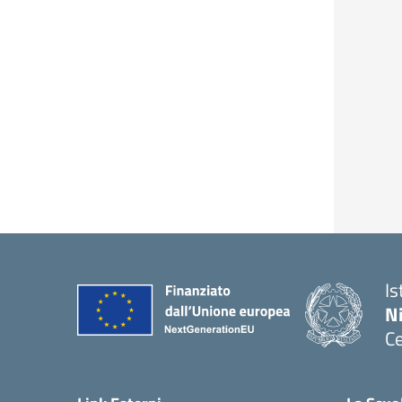
Is
N
Ce
— 