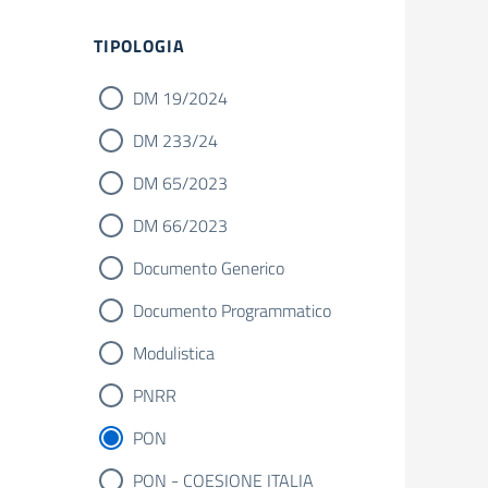
Filtri
TIPOLOGIA
DM 19/2024
DM 233/24
DM 65/2023
DM 66/2023
Documento Generico
Documento Programmatico
Modulistica
PNRR
PON
PON - COESIONE ITALIA