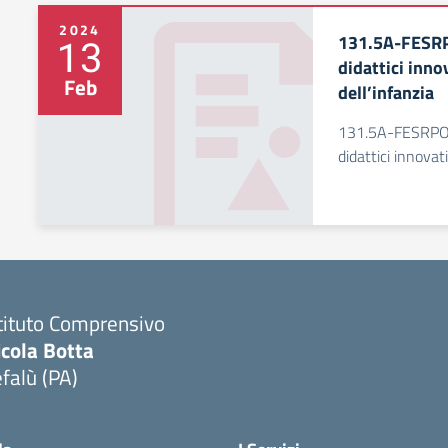
2024
131.5A-FESRP
13
didattici inno
Feb
dell’infanzia
131.5A-FESRPO
didattici innovati
tituto Comprensivo
icola Botta
falù (PA)
Visita la pagina iniziale della scuola