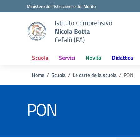
Vai ai contenuti
Vai al menu di navigazione
Vai al footer
Ministero dell'Istruzione e del Merito
Istituto Comprensivo
Nicola Botta
Cefalù (PA)
Scuola
Servizi
Novità
Didattica
Home
Scuola
Le carte della scuola
PON
PON