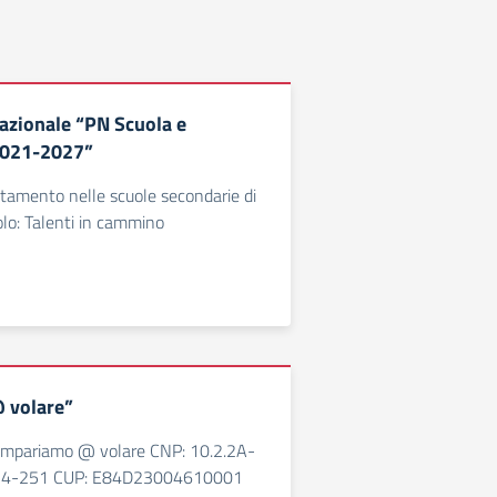
zionale “PN Scuola e
2021-2027”
entamento nelle scuole secondarie di
olo: Talenti in cammino
 volare”
: Impariamo @ volare CNP: 10.2.2A-
4-251 CUP: E84D23004610001