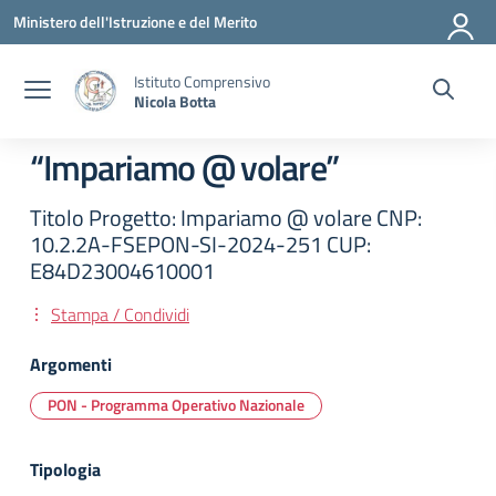
Vai ai contenuti
Vai al menu di navigazione
Vai al footer
Ministero dell'Istruzione e del Merito
Istituto Comprensivo
Nicola Botta
“Impariamo @ volare”
Titolo Progetto: Impariamo @ volare CNP:
10.2.2A-FSEPON-SI-2024-251 CUP:
E84D23004610001
Stampa / Condividi
Argomenti
PON - Programma Operativo Nazionale
Tipologia