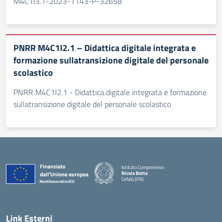
M4C1I3.1-2023-1143-P-32658
PNRR M4C1I2.1 – Didattica digitale integrata e
formazione sullatransizione digitale del personale
scolastico
PNRR M4C1I2.1 - Didattica digitale integrata e formazione
sullatransizione digitale del personale scolastico
Istituto Comprensivo
Nicola Botta
Cefalù (PA)
— Visita la pagina iniziale della scuola
Link Esterni