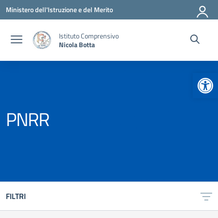
Vai ai contenuti
Vai al menu di navigazione
Vai al footer
Ministero dell'Istruzione e del Merito
Istituto Comprensivo
Nicola Botta
Apr
PNRR
FILTRI