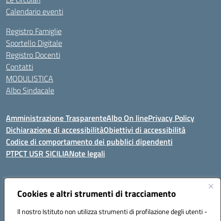
Calendario eventi
Registro Famiglie
Sportello Digitale
Registro Docenti
Contatti
MODULISTICA
Albo Sindacale
Amministrazione Trasparente
Albo On line
Privacy Policy
Dichiarazione di accessibilità
Obiettivi di accessibilità
Codice di comportamento dei pubblici dipendenti
PTPCT USR SICILIA
Note legali
Indirizzo:
Cookies e altri strumenti di tracciamento
Via Enrico Fermi, 4 - Cefalù
Centralino:
0921421242
Email:
PAIC8AJ008@istruzione.it
Il nostro Istituto non utilizza strumenti di profilazione degli utenti -
Posta elettronica certificata (PEC):
PAIC8AJ008@pec.istruzione.it