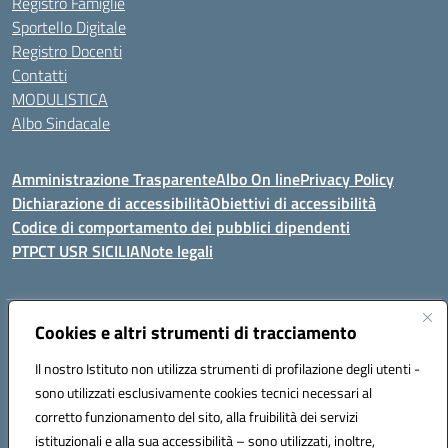
Registro Famiglie
Sportello Digitale
Registro Docenti
Contatti
MODULISTICA
Albo Sindacale
Amministrazione Trasparente
Albo On line
Privacy Policy
Dichiarazione di accessibilità
Obiettivi di accessibilità
Codice di comportamento dei pubblici dipendenti
PTPCT USR SICILIA
Note legali
Indirizzo:
Cookies e altri strumenti di tracciamento
Via Enrico Fermi, 4 - Cefalù
Centralino:
0921421242
Email:
PAIC8AJ008@istruzione.it
Il nostro Istituto non utilizza strumenti di profilazione degli utenti -
Posta elettronica certificata (PEC):
PAIC8AJ008@pec.istruzione.it
sono utilizzati esclusivamente cookies tecnici necessari al
Codice fiscale: 82000590826
corretto funzionamento del sito, alla fruibilità dei servizi
Codice meccanografico:
PAIC8AJ008
istituzionali e alla sua accessibilità – sono utilizzati, inoltre,