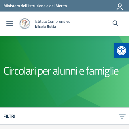
Vai ai contenuti
Vai al menu di navigazione
Vai al footer
Ministero dell'Istruzione e del Merito
Istituto Comprensivo
Nicola Botta
Apr
Circolari per alunni e famiglie
FILTRI