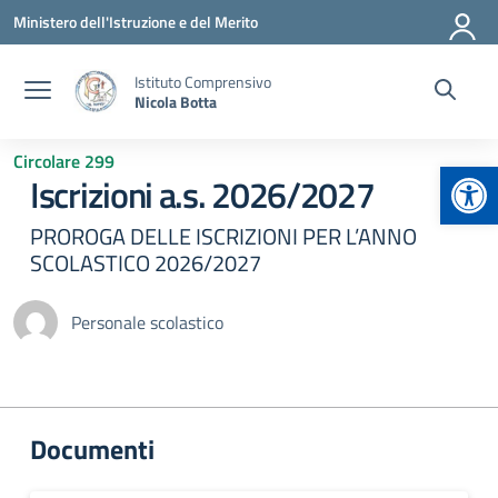
Vai ai contenuti
Vai al menu di navigazione
Vai al footer
Ministero dell'Istruzione e del Merito
Istituto Comprensivo
Nicola Botta
Circolare 299
Apr
Iscrizioni a.s. 2026/2027
PROROGA DELLE ISCRIZIONI PER L’ANNO
SCOLASTICO 2026/2027
Personale scolastico
Documenti