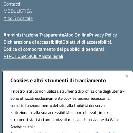
Contatti
MODULISTICA
Albo Sindacale
Amministrazione Trasparente
Albo On line
Privacy Policy
Dichiarazione di accessibilità
Obiettivi di accessibilità
Codice di comportamento dei pubblici dipendenti
PTPCT USR SICILIA
Note legali
Indirizzo:
Cookies e altri strumenti di tracciamento
Via Enrico Fermi, 4 - Cefalù
Centralino:
0921421242
Email:
PAIC8AJ008@istruzione.it
Il nostro Istituto non utilizza strumenti di profilazione degli utenti -
Posta elettronica certificata (PEC):
PAIC8AJ008@pec.istruzione.it
sono utilizzati esclusivamente cookies tecnici necessari al
Codice fiscale: 82000590826
corretto funzionamento del sito, alla fruibilità dei servizi
Codice meccanografico:
PAIC8AJ008
istituzionali e alla sua accessibilità – sono utilizzati, inoltre,
strumenti statistici anonimizzati messi a disposizione da Web
Analytics Italia.
Hosting & Powered by 3D Solution S.r.l.