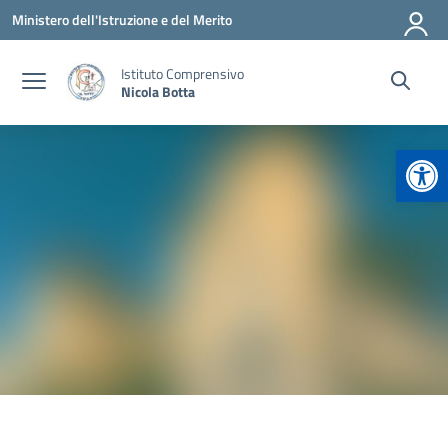
Vai ai contenuti
Vai al menu di navigazione
Vai al footer
Ministero dell'Istruzione e del Merito
Istituto Comprensivo
Nicola Botta
Apr