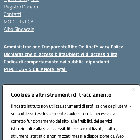
Registro Docenti
Contatti
MODULISTICA
Albo Sindacale
Amministrazione Trasparente
Albo On line
Privacy Policy
Dichiarazione di accessibilità
Obiettivi di accessibilità
Codice di comportamento dei pubblici dipendenti
PTPCT USR SICILIA
Note legali
Indirizzo:
Cookies e altri strumenti di tracciamento
Via Enrico Fermi, 4 - Cefalù
Centralino:
0921421242
Email:
PAIC8AJ008@istruzione.it
Il nostro Istituto non utilizza strumenti di profilazione degli utenti -
Posta elettronica certificata (PEC):
PAIC8AJ008@pec.istruzione.it
sono utilizzati esclusivamente cookies tecnici necessari al
Codice fiscale: 82000590826
corretto funzionamento del sito, alla fruibilità dei servizi
Codice meccanografico:
PAIC8AJ008
istituzionali e alla sua accessibilità – sono utilizzati, inoltre,
strumenti statistici anonimizzati messi a disposizione da Web