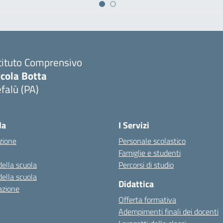
tituto Comprensivo
icola Botta
falù (PA)
Visita la pagina iniziale della scuola
la
I Servizi
zione
Personale scolastico
Famiglie e studenti
della scuola
Percorsi di studio
della scuola
Didattica
azione
Offerta formativa
Adempimenti finali dei docenti