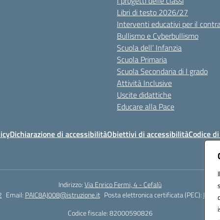
I progetti delle classi
Libri di testo 2026/27
Interventi educativi per il contr
Bullismo e Cyberbullismo
Scuola dell’ Infanzia
Scuola Primaria
Scuola Secondaria di I grado
Attività Inclusive
Uscite didattiche
Educare alla Pace
icy
Dichiarazione di accessibilità
Obiettivi di accessibilità
Codice d
Indirizzo:
Via Enrico Fermi, 4 - Cefalù
2
Email:
PAIC8AJ008@istruzione.it
Posta elettronica certificata (PEC):
PAIC8
Codice fiscale: 82000590826