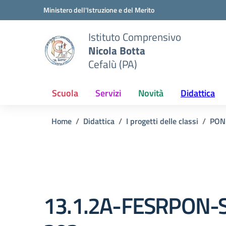
Vai ai contenuti
Vai al menu di navigazione
Vai al footer
Ministero dell'Istruzione e del Merito
Istituto Comprensivo
Nicola Botta
Cefalù (PA)
Scuola
Servizi
Novità
Didattica
Home
Didattica
I progetti delle classi
PON
13.1.2A-FESRPON-S