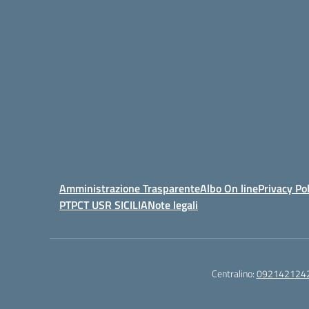
Amministrazione Trasparente
Albo On line
Privacy Pol
PTPCT USR SICILIA
Note legali
Centralino:
092142124