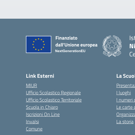
Is
N
Ce
— 
Link Esterni
La Scuo
MIUR
Presenta
Ufficio Scolastico Regionale
I luoghi
Ufficio Scolastico Territoriale
I numeri 
Scuola in Chiaro
Le carte 
Iscrizioni On Line
Organizz
Invalsi
La storia
Comune