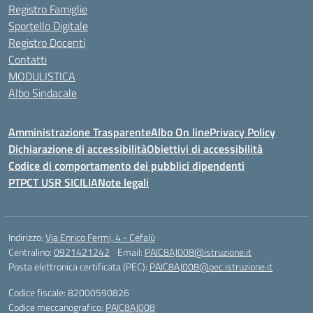
Registro Famiglie
Sportello Digitale
Registro Docenti
Contatti
MODULISTICA
Albo Sindacale
Amministrazione Trasparente
Albo On line
Privacy Policy
Dichiarazione di accessibilità
Obiettivi di accessibilità
Codice di comportamento dei pubblici dipendenti
PTPCT USR SICILIA
Note legali
Indirizzo:
Via Enrico Fermi, 4 - Cefalù
Centralino:
0921421242
Email:
PAIC8AJ008@istruzione.it
Posta elettronica certificata (PEC):
PAIC8AJ008@pec.istruzione.it
Codice fiscale: 82000590826
Codice meccanografico:
PAIC8AJ008