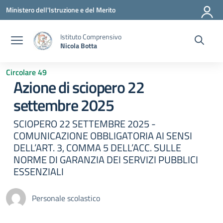
Vai ai contenuti
Vai al menu di navigazione
Vai al footer
Ministero dell'Istruzione e del Merito
Istituto Comprensivo
Nicola Botta
Circolare 49
Azione di sciopero 22
settembre 2025
SCIOPERO 22 SETTEMBRE 2025 -
COMUNICAZIONE OBBLIGATORIA AI SENSI
DELL’ART. 3, COMMA 5 DELL’ACC. SULLE
NORME DI GARANZIA DEI SERVIZI PUBBLICI
ESSENZIALI
Personale scolastico