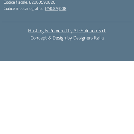
Codice fiscale: 82000590826
Codice meccanografico:
PAIC8AJ008
Hosting & Powered by 3D Solution S.r.l.
Concept & Design by Designers Italia