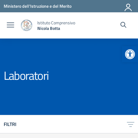
Vai ai contenuti
Vai al menu di navigazione
Vai al footer
Ministero dell'Istruzione e del Merito
Istituto Comprensivo
Nicola Botta
Apr
Laboratori
FILTRI