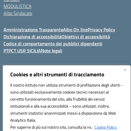
MODULISTICA
Albo Sindacale
Amministrazione Trasparente
Albo On line
Privacy Policy
Dichiarazione di accessibilità
Obiettivi di accessibilità
Codice di comportamento dei pubblici dipendenti
PTPCT USR SICILIA
Note legali
Indirizzo:
Cookies e altri strumenti di tracciamento
Via Enrico Fermi, 4 - Cefalù
Centralino:
0921421242
Email:
PAIC8AJ008@istruzione.it
Il nostro Istituto non utilizza strumenti di profilazione degli utenti -
Posta elettronica certificata (PEC):
PAIC8AJ008@pec.istruzione.it
sono utilizzati esclusivamente cookies tecnici necessari al
Codice fiscale: 82000590826
corretto funzionamento del sito, alla fruibilità dei servizi
Codice meccanografico:
PAIC8AJ008
istituzionali e alla sua accessibilità – sono utilizzati, inoltre,
strumenti statistici anonimizzati messi a disposizione da Web
Analytics Italia.
Hosting & Powered by 3D Solution S.r.l.
Per saperne di più sul nostro sito, consulta la ns.
Cookie Policy.