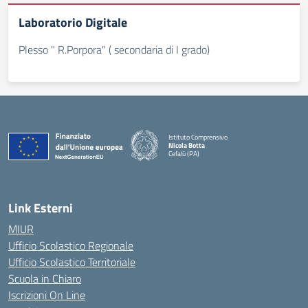
Laboratorio Digitale
Plesso " R.Porpora" ( secondaria di I grado)
Istituto Comprensivo
Nicola Botta
Cefalù (PA)
— Visita la pagina iniziale della scuola
Link Esterni
MIUR
Ufficio Scolastico Regionale
Ufficio Scolastico Territoriale
Scuola in Chiaro
Iscrizioni On Line