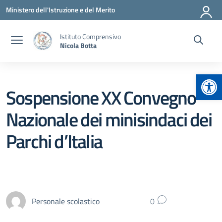
Vai ai contenuti
Vai al menu di navigazione
Vai al footer
Ministero dell'Istruzione e del Merito
Istituto Comprensivo
Nicola Botta
Apr
Sospensione XX Convegno
Nazionale dei minisindaci dei
Parchi d’Italia
Personale scolastico
0