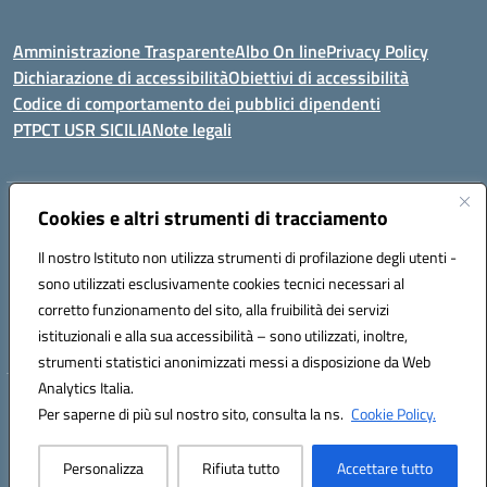
Amministrazione Trasparente
Albo On line
Privacy Policy
Dichiarazione di accessibilità
Obiettivi di accessibilità
Codice di comportamento dei pubblici dipendenti
PTPCT USR SICILIA
Note legali
Indirizzo:
Cookies e altri strumenti di tracciamento
Via Enrico Fermi, 4 - Cefalù
Centralino:
0921421242
Email:
PAIC8AJ008@istruzione.it
Il nostro Istituto non utilizza strumenti di profilazione degli utenti -
Posta elettronica certificata (PEC):
PAIC8AJ008@pec.istruzione.it
sono utilizzati esclusivamente cookies tecnici necessari al
Codice fiscale: 82000590826
corretto funzionamento del sito, alla fruibilità dei servizi
Codice meccanografico:
PAIC8AJ008
istituzionali e alla sua accessibilità – sono utilizzati, inoltre,
strumenti statistici anonimizzati messi a disposizione da Web
Analytics Italia.
Hosting & Powered by 3D Solution S.r.l.
Per saperne di più sul nostro sito, consulta la ns.
Cookie Policy.
Concept & Design by Designers Italia
Personalizza
Rifiuta tutto
Accettare tutto