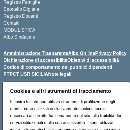
Registro Famiglie
Sportello Digitale
Registro Docenti
Contatti
MODULISTICA
Albo Sindacale
Amministrazione Trasparente
Albo On line
Privacy Policy
Dichiarazione di accessibilità
Obiettivi di accessibilità
Codice di comportamento dei pubblici dipendenti
PTPCT USR SICILIA
Note legali
Cookies e altri strumenti di tracciamento
Indirizzo:
Via Enrico Fermi, 4 - Cefalù
Il nostro Istituto non utilizza strumenti di profilazione degli
Centralino:
0921421242
Email:
PAIC8AJ008@istruzione.it
utenti - sono utilizzati esclusivamente cookies tecnici
Posta elettronica certificata (PEC):
PAIC8AJ008@pec.istruzione.it
necessari al corretto funzionamento del sito, alla fruibilità dei
Codice fiscale: 82000590826
servizi istituzionali e alla sua accessibilità – sono utilizzati,
Codice meccanografico:
PAIC8AJ008
inoltre, strumenti statistici anonimizzati messi a disposizione