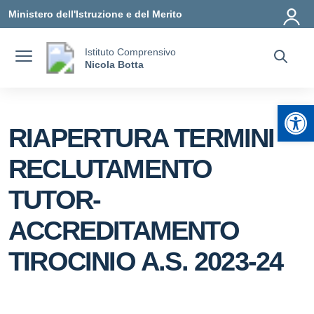
Vai ai contenuti
Vai al menu di navigazione
Vai al footer
Ministero dell'Istruzione e del Merito
Istituto Comprensivo
Nicola Botta
Apr
RIAPERTURA TERMINI
RECLUTAMENTO
TUTOR-
ACCREDITAMENTO
TIROCINIO A.S. 2023-24