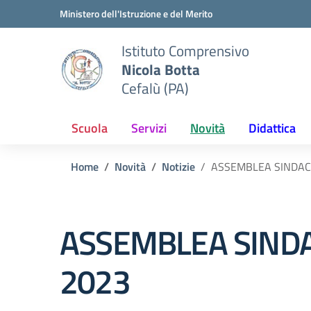
Vai ai contenuti
Vai al menu di navigazione
Vai al footer
Ministero dell'Istruzione e del Merito
Istituto Comprensivo
Nicola Botta
Cefalù (PA)
Scuola
Servizi
Novità
Didattica
Home
Novità
Notizie
ASSEMBLEA SINDAC
ASSEMBLEA SINDA
2023