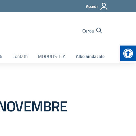
Accedi
Cerca
Apr
ti
Contatti
MODULISTICA
Albo Sindacale
9 NOVEMBRE