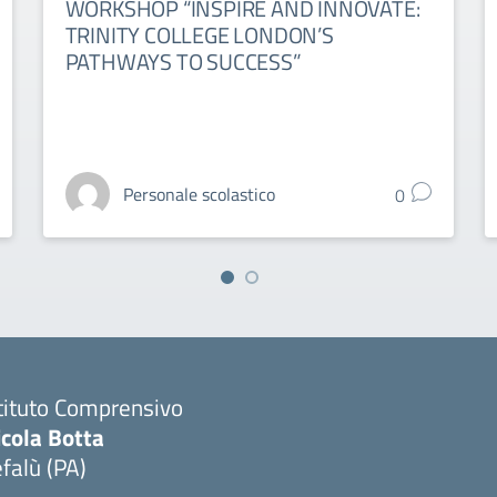
WORKSHOP “INSPIRE AND INNOVATE:
TRINITY COLLEGE LONDON’S
PATHWAYS TO SUCCESS”
Personale scolastico
0
tituto Comprensivo
icola Botta
falù (PA)
Visita la pagina iniziale della scuola