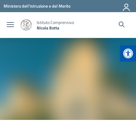
Vai ai contenuti
Vai al menu di navigazione
Vai al footer
Ministero dell'Istruzione e del Merito
Istituto Comprensivo
Nicola Botta
Apr