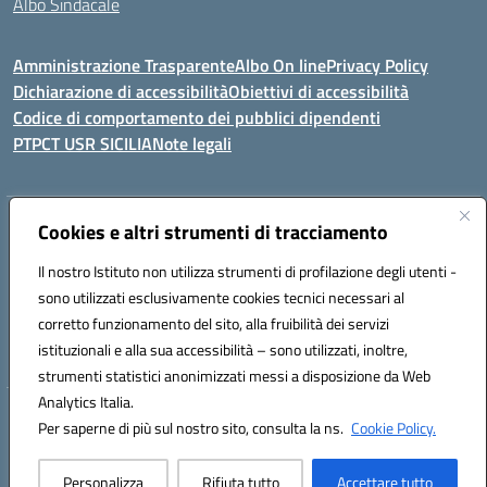
Albo Sindacale
Amministrazione Trasparente
Albo On line
Privacy Policy
Dichiarazione di accessibilità
Obiettivi di accessibilità
Codice di comportamento dei pubblici dipendenti
PTPCT USR SICILIA
Note legali
Indirizzo:
Cookies e altri strumenti di tracciamento
Via Enrico Fermi, 4 - Cefalù
Centralino:
0921421242
Email:
PAIC8AJ008@istruzione.it
Il nostro Istituto non utilizza strumenti di profilazione degli utenti -
Posta elettronica certificata (PEC):
PAIC8AJ008@pec.istruzione.it
sono utilizzati esclusivamente cookies tecnici necessari al
Codice fiscale: 82000590826
corretto funzionamento del sito, alla fruibilità dei servizi
Codice meccanografico:
PAIC8AJ008
istituzionali e alla sua accessibilità – sono utilizzati, inoltre,
strumenti statistici anonimizzati messi a disposizione da Web
Analytics Italia.
Hosting & Powered by 3D Solution S.r.l.
Per saperne di più sul nostro sito, consulta la ns.
Cookie Policy.
Concept & Design by Designers Italia
Personalizza
Rifiuta tutto
Accettare tutto