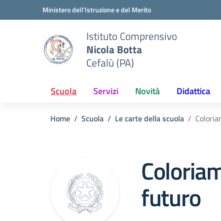
Vai ai contenuti
Vai al menu di navigazione
Vai al footer
Ministero dell'Istruzione e del Merito
Istituto Comprensivo
Nicola Botta
Cefalù (PA)
Scuola
Servizi
Novità
Didattica
Home
Scuola
Le carte della scuola
Coloria
Coloriam
futuro