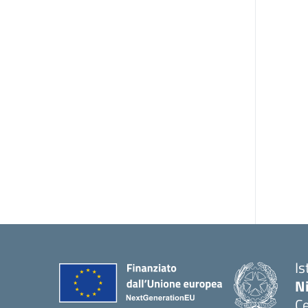
Is
N
Ce