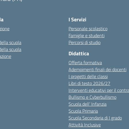
Visita la pagina iniziale della scuola
la
I Servizi
zione
Personale scolastico
Famiglie e studenti
della scuola
Percorsi di studio
della scuola
Didattica
azione
Offerta formativa
Adempimenti finali dei docenti
I progetti delle classi
Libri di testo 2026/27
Interventi educativi per il contr
Bullismo e Cyberbullismo
Scuola dell’ Infanzia
Scuola Primaria
Scuola Secondaria di I grado
Attività Inclusive