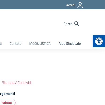
Accedi
Cerca
Apr
ti
Contatti
MODULISTICA
Albo Sindacale
Stampa / Condividi
rgomenti
Istituto