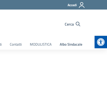
Accedi
Cerca
Apr
ti
Contatti
MODULISTICA
Albo Sindacale