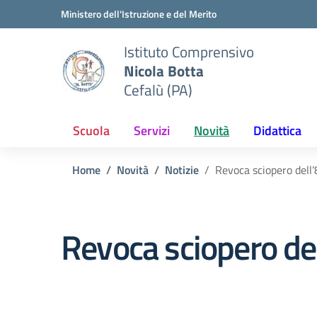
Vai ai contenuti
Vai al menu di navigazione
Vai al footer
Ministero dell'Istruzione e del Merito
Istituto Comprensivo
Nicola Botta
Cefalù (PA)
Scuola
Servizi
Novità
Didattica
Home
Novità
Notizie
Revoca sciopero dell
Revoca sciopero de