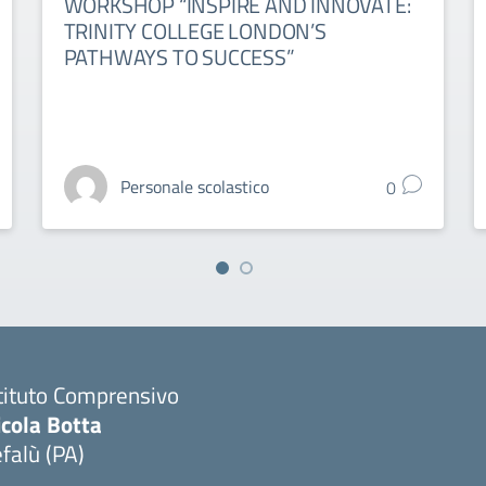
WORKSHOP “INSPIRE AND INNOVATE:
TRINITY COLLEGE LONDON’S
PATHWAYS TO SUCCESS”
Personale scolastico
0
tituto Comprensivo
icola Botta
falù (PA)
Visita la pagina iniziale della scuola