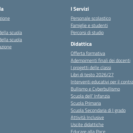
la
I Servizi
zione
Personale scolastico
Famiglie e studenti
della scuola
Percorsi di studio
della scuola
Didattica
azione
Offerta formativa
Adempimenti finali dei docenti
I progetti delle classi
Libri di testo 2026/27
Interventi educativi per il contr
Bullismo e Cyberbullismo
Scuola dell’ Infanzia
Scuola Primaria
Scuola Secondaria di I grado
Attività Inclusive
Uscite didattiche
Educare alla Pace