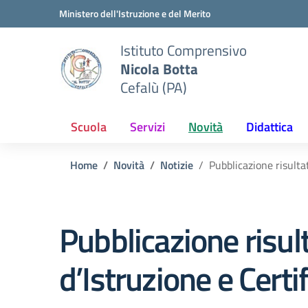
Vai ai contenuti
Vai al menu di navigazione
Vai al footer
Ministero dell'Istruzione e del Merito
Istituto Comprensivo
Nicola Botta
Cefalù (PA)
Scuola
Servizi
Novità
Didattica
Home
Novità
Notizie
Pubblicazione risultat
Pubblicazione risulta
d’Istruzione e Cert