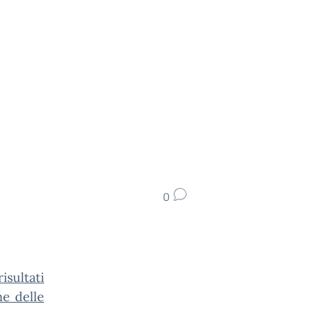
0
isultati
ne delle