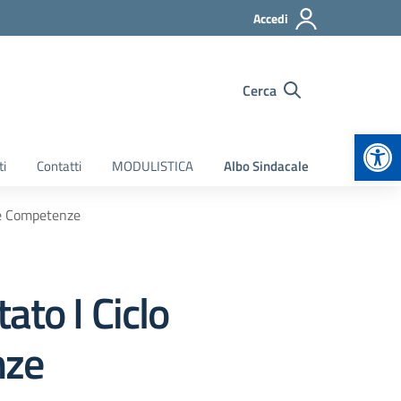
Accedi
Cerca
Apr
ti
Contatti
MODULISTICA
Albo Sindacale
lle Competenze
ato I Ciclo
nze