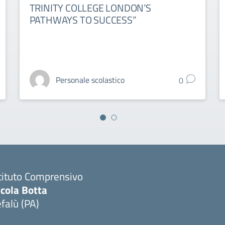
TRINITY COLLEGE LONDON’S
PATHWAYS TO SUCCESS”
Personale scolastico
0
tituto Comprensivo
icola Botta
falù (PA)
Visita la pagina iniziale della scuola