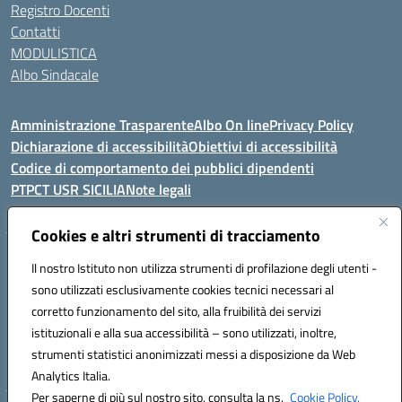
Registro Docenti
Contatti
MODULISTICA
Albo Sindacale
Amministrazione Trasparente
Albo On line
Privacy Policy
Dichiarazione di accessibilità
Obiettivi di accessibilità
Codice di comportamento dei pubblici dipendenti
PTPCT USR SICILIA
Note legali
Cookies e altri strumenti di tracciamento
Indirizzo:
Via Enrico Fermi, 4 - Cefalù
Il nostro Istituto non utilizza strumenti di profilazione degli utenti -
Centralino:
0921421242
Email:
PAIC8AJ008@istruzione.it
sono utilizzati esclusivamente cookies tecnici necessari al
Posta elettronica certificata (PEC):
PAIC8AJ008@pec.istruzione.it
corretto funzionamento del sito, alla fruibilità dei servizi
Codice fiscale: 82000590826
istituzionali e alla sua accessibilità – sono utilizzati, inoltre,
Codice meccanografico:
PAIC8AJ008
strumenti statistici anonimizzati messi a disposizione da Web
Analytics Italia.
Per saperne di più sul nostro sito, consulta la ns.
Cookie Policy.