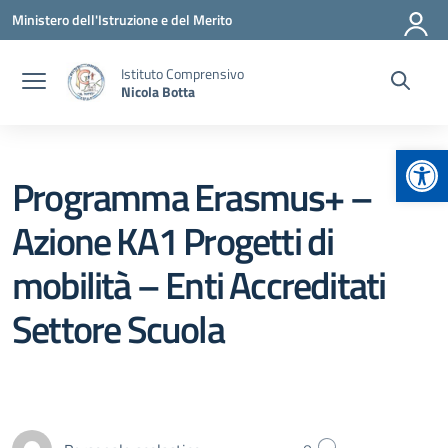
Vai ai contenuti
Vai al menu di navigazione
Vai al footer
Ministero dell'Istruzione e del Merito
Istituto Comprensivo
Nicola Botta
Apr
Programma Erasmus+ –
Azione KA1 Progetti di
mobilità – Enti Accreditati
Settore Scuola