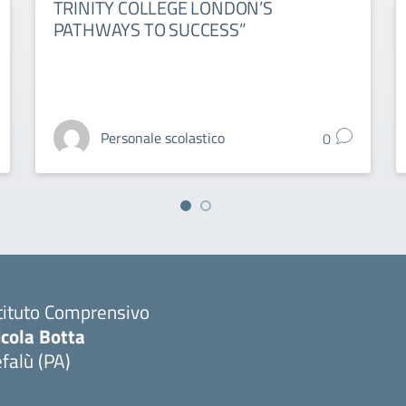
TRINITY COLLEGE LONDON’S
PATHWAYS TO SUCCESS”
Personale scolastico
0
tituto Comprensivo
icola Botta
falù (PA)
Visita la pagina iniziale della scuola