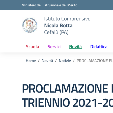
Vai ai contenuti
Vai al menu di navigazione
Vai al footer
Ministero dell'Istruzione e del Merito
Istituto Comprensivo
Nicola Botta
Cefalù (PA)
Scuola
Servizi
Novità
Didattica
Home
Novità
Notizie
PROCLAMAZIONE ELE
PROCLAMAZIONE EL
TRIENNIO 2021-2