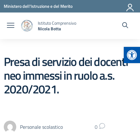
Vai ai contenuti
Vai al menu di navigazione
Vai al footer
Ministero dell'Istruzione e del Merito
Istituto Comprensivo
Nicola Botta
Apr
Presa di servizio dei docenti
neo immessi in ruolo a.s.
2020/2021.
Personale scolastico
0