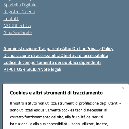
Sportello Digitale
Registro Docenti
Contatti
MODULISTICA
Albo Sindacale
Amministrazione Trasparente
Albo On line
Privacy Policy
Dichiarazione di accessibilità
Obiettivi di accessibilità
Codice di comportamento dei pubblici dipendenti
PTPCT USR SICILIA
Note legali
Indirizzo:
Cookies e altri strumenti di tracciamento
Via Enrico Fermi, 4 - Cefalù
Centralino:
0921421242
Email:
PAIC8AJ008@istruzione.it
Il nostro Istituto non utilizza strumenti di profilazione degli utenti -
Posta elettronica certificata (PEC):
PAIC8AJ008@pec.istruzione.it
sono utilizzati esclusivamente cookies tecnici necessari al
Codice fiscale: 82000590826
corretto funzionamento del sito, alla fruibilità dei servizi
Codice meccanografico:
PAIC8AJ008
istituzionali e alla sua accessibilità – sono utilizzati, inoltre,