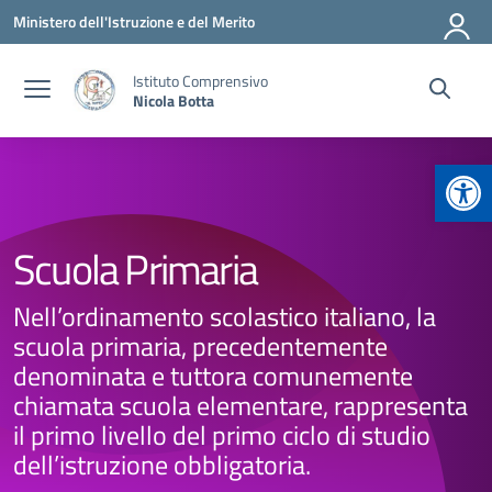
Vai ai contenuti
Vai al menu di navigazione
Vai al footer
Ministero dell'Istruzione e del Merito
Istituto Comprensivo
Nicola Botta
Apr
Scuola Primaria
Nell’ordinamento scolastico italiano, la
scuola primaria, precedentemente
denominata e tuttora comunemente
chiamata scuola elementare, rappresenta
il primo livello del primo ciclo di studio
dell’istruzione obbligatoria.