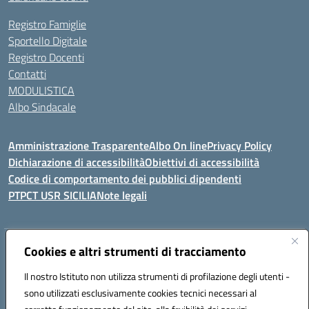
Registro Famiglie
Sportello Digitale
Registro Docenti
Contatti
MODULISTICA
Albo Sindacale
Amministrazione Trasparente
Albo On line
Privacy Policy
Dichiarazione di accessibilità
Obiettivi di accessibilità
Codice di comportamento dei pubblici dipendenti
PTPCT USR SICILIA
Note legali
Indirizzo:
Cookies e altri strumenti di tracciamento
Via Enrico Fermi, 4 - Cefalù
Centralino:
0921421242
Email:
PAIC8AJ008@istruzione.it
Il nostro Istituto non utilizza strumenti di profilazione degli utenti -
Posta elettronica certificata (PEC):
PAIC8AJ008@pec.istruzione.it
sono utilizzati esclusivamente cookies tecnici necessari al
Codice fiscale: 82000590826