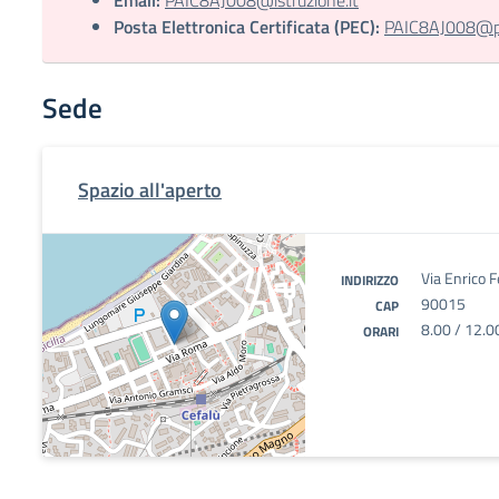
Email:
PAIC8AJ008@istruzione.it
Posta Elettronica Certificata (PEC):
PAIC8AJ008@pec
Sede
Spazio all'aperto
Via Enrico 
INDIRIZZO
90015
CAP
8.00 / 12.0
ORARI