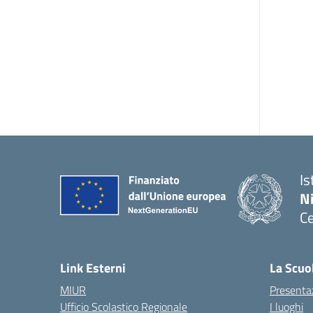
Is
N
Ce
— 
Link Esterni
La Scuo
MIUR
Presenta
Ufficio Scolastico Regionale
I luoghi