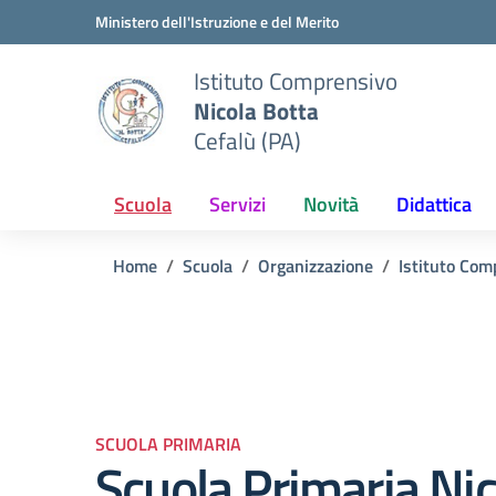
Vai ai contenuti
Vai al menu di navigazione
Vai al footer
Ministero dell'Istruzione e del Merito
Istituto Comprensivo
Nicola Botta
Cefalù (PA)
Scuola
Servizi
Novità
Didattica
Home
Scuola
Organizzazione
Istituto Com
SCUOLA PRIMARIA
Scuola Primaria Nic