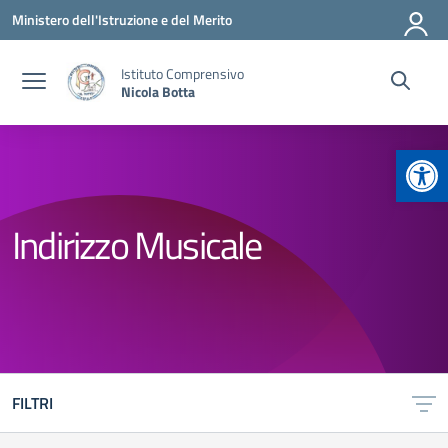
Vai ai contenuti
Vai al menu di navigazione
Vai al footer
Ministero dell'Istruzione e del Merito
Istituto Comprensivo
Nicola Botta
Apr
Indirizzo Musicale
FILTRI