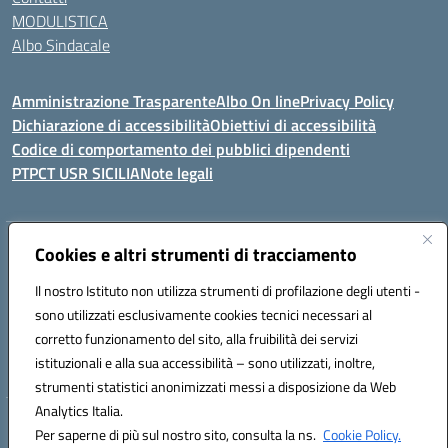
MODULISTICA
Albo Sindacale
Amministrazione Trasparente
Albo On line
Privacy Policy
Dichiarazione di accessibilità
Obiettivi di accessibilità
Codice di comportamento dei pubblici dipendenti
PTPCT USR SICILIA
Note legali
Indirizzo:
Cookies e altri strumenti di tracciamento
Via Enrico Fermi, 4 - Cefalù
Centralino:
0921421242
Email:
PAIC8AJ008@istruzione.it
Il nostro Istituto non utilizza strumenti di profilazione degli utenti -
Posta elettronica certificata (PEC):
PAIC8AJ008@pec.istruzione.it
sono utilizzati esclusivamente cookies tecnici necessari al
Codice fiscale: 82000590826
corretto funzionamento del sito, alla fruibilità dei servizi
Codice meccanografico:
PAIC8AJ008
istituzionali e alla sua accessibilità – sono utilizzati, inoltre,
strumenti statistici anonimizzati messi a disposizione da Web
Analytics Italia.
Hosting & Powered by 3D Solution S.r.l.
Per saperne di più sul nostro sito, consulta la ns.
Cookie Policy.