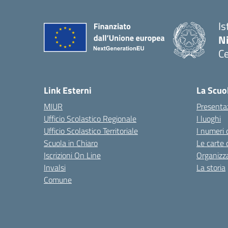
Is
N
Ce
— 
Link Esterni
La Scuo
MIUR
Presenta
Ufficio Scolastico Regionale
I luoghi
Ufficio Scolastico Territoriale
I numeri 
Scuola in Chiaro
Le carte 
Iscrizioni On Line
Organizz
Invalsi
La storia
Comune