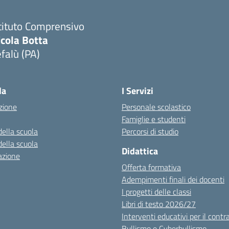
tituto Comprensivo
icola Botta
falù (PA)
Visita la pagina iniziale della scuola
la
I Servizi
zione
Personale scolastico
Famiglie e studenti
della scuola
Percorsi di studio
della scuola
Didattica
azione
Offerta formativa
Adempimenti finali dei docenti
I progetti delle classi
Libri di testo 2026/27
Interventi educativi per il contr
Bullismo e Cyberbullismo