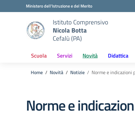
Vai ai contenuti
Vai al menu di navigazione
Vai al footer
Ministero dell'Istruzione e del Merito
Istituto Comprensivo
Nicola Botta
Cefalù (PA)
Scuola
Servizi
Novità
Didattica
Home
Novità
Notizie
Norme e indicazioni p
Norme e indicazioni