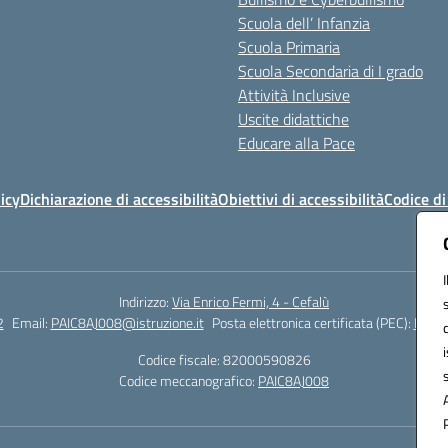
Scuola dell’ Infanzia
Scuola Primaria
Scuola Secondaria di I grado
Attività Inclusive
Uscite didattiche
Educare alla Pace
icy
Dichiarazione di accessibilità
Obiettivi di accessibilità
Codice d
Indirizzo:
Via Enrico Fermi, 4 - Cefalù
2
Email:
PAIC8AJ008@istruzione.it
Posta elettronica certificata (PEC):
PAIC8
Codice fiscale: 82000590826
Codice meccanografico:
PAIC8AJ008