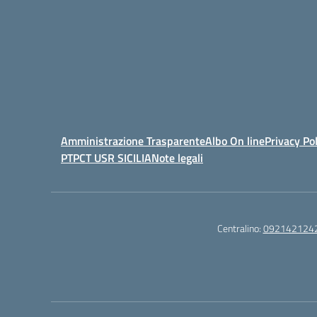
Amministrazione Trasparente
Albo On line
Privacy Pol
PTPCT USR SICILIA
Note legali
Centralino:
092142124