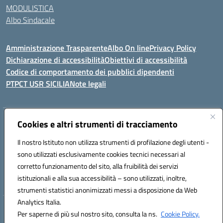
MODULISTICA
Albo Sindacale
Amministrazione Trasparente
Albo On line
Privacy Policy
Dichiarazione di accessibilità
Obiettivi di accessibilità
Codice di comportamento dei pubblici dipendenti
PTPCT USR SICILIA
Note legali
Indirizzo:
Cookies e altri strumenti di tracciamento
Via Enrico Fermi, 4 - Cefalù
Centralino:
0921421242
Email:
PAIC8AJ008@istruzione.it
Il nostro Istituto non utilizza strumenti di profilazione degli utenti -
Posta elettronica certificata (PEC):
PAIC8AJ008@pec.istruzione.it
sono utilizzati esclusivamente cookies tecnici necessari al
Codice fiscale: 82000590826
corretto funzionamento del sito, alla fruibilità dei servizi
Codice meccanografico:
PAIC8AJ008
istituzionali e alla sua accessibilità – sono utilizzati, inoltre,
strumenti statistici anonimizzati messi a disposizione da Web
Analytics Italia.
Hosting & Powered by 3D Solution S.r.l.
Per saperne di più sul nostro sito, consulta la ns.
Cookie Policy.
Concept & Design by Designers Italia