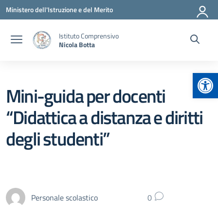
Vai ai contenuti
Vai al menu di navigazione
Vai al footer
Ministero dell'Istruzione e del Merito
Istituto Comprensivo
Nicola Botta
Apr
Mini-guida per docenti
“Didattica a distanza e diritti
degli studenti”
Personale scolastico
0