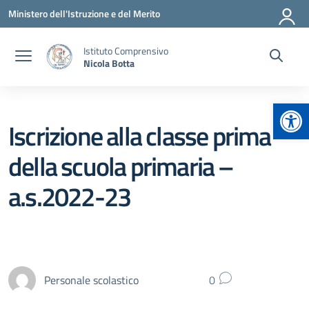
Vai ai contenuti
Vai al menu di navigazione
Vai al footer
Ministero dell'Istruzione e del Merito
Istituto Comprensivo
Nicola Botta
Apr
Iscrizione alla classe prima
della scuola primaria –
a.s.2022-23
Personale scolastico
0