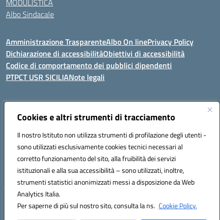
MODULISTICA
Albo Sindacale
Amministrazione Trasparente
Albo On line
Privacy Policy
Dichiarazione di accessibilità
Obiettivi di accessibilità
Codice di comportamento dei pubblici dipendenti
PTPCT USR SICILIA
Note legali
Indirizzo:
Via Enrico Fermi, 4 - Cefalù
Cookies e altri strumenti di tracciamento
Centralino:
0921421242
Email:
PAIC8AJ008@istruzione.it
Il nostro Istituto non utilizza strumenti di profilazione degli utenti -
Posta elettronica certificata (PEC):
PAIC8AJ008@pec.istruzione.it
sono utilizzati esclusivamente cookies tecnici necessari al
Codice fiscale: 82000590826
corretto funzionamento del sito, alla fruibilità dei servizi
Codice meccanografico:
PAIC8AJ008
istituzionali e alla sua accessibilità – sono utilizzati, inoltre,
strumenti statistici anonimizzati messi a disposizione da Web
Analytics Italia.
Hosting & Powered by 3D Solution S.r.l.
Per saperne di più sul nostro sito, consulta la ns.
Cookie Policy.
Concept & Design by Designers Italia