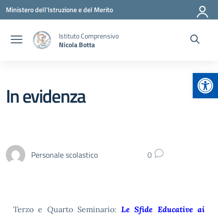
Vai ai contenuti
Vai al menu di navigazione
Vai al footer
Ministero dell'Istruzione e del Merito
Istituto Comprensivo
Nicola Botta
Apr
In evidenza
Personale scolastico
0
Terzo e Quarto Seminario:
Le Sfide Educative ai