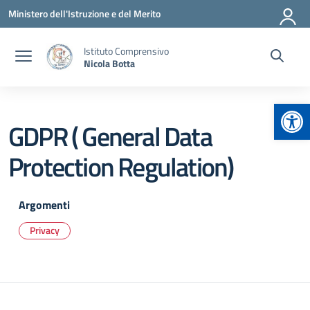
Vai ai contenuti
Vai al menu di navigazione
Vai al footer
Ministero dell'Istruzione e del Merito
Istituto Comprensivo
Nicola Botta
Apr
GDPR ( General Data
Protection Regulation)
Argomenti
Privacy