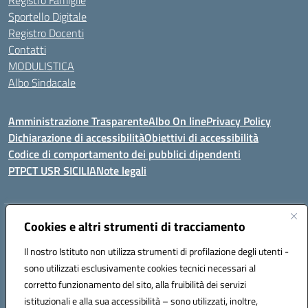
Registro Famiglie
Sportello Digitale
Registro Docenti
Contatti
MODULISTICA
Albo Sindacale
Amministrazione Trasparente
Albo On line
Privacy Policy
Dichiarazione di accessibilità
Obiettivi di accessibilità
Codice di comportamento dei pubblici dipendenti
PTPCT USR SICILIA
Note legali
Indirizzo:
Cookies e altri strumenti di tracciamento
Via Enrico Fermi, 4 - Cefalù
Centralino:
0921421242
Email:
PAIC8AJ008@istruzione.it
Il nostro Istituto non utilizza strumenti di profilazione degli utenti -
Posta elettronica certificata (PEC):
PAIC8AJ008@pec.istruzione.it
sono utilizzati esclusivamente cookies tecnici necessari al
Codice fiscale: 82000590826
corretto funzionamento del sito, alla fruibilità dei servizi
Codice meccanografico:
PAIC8AJ008
istituzionali e alla sua accessibilità – sono utilizzati, inoltre,