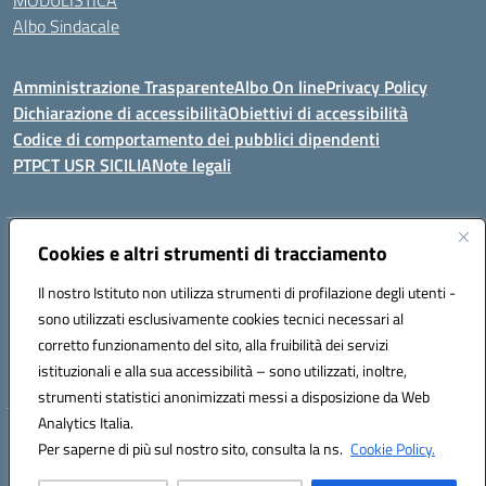
MODULISTICA
Albo Sindacale
Amministrazione Trasparente
Albo On line
Privacy Policy
Dichiarazione di accessibilità
Obiettivi di accessibilità
Codice di comportamento dei pubblici dipendenti
PTPCT USR SICILIA
Note legali
Indirizzo:
Cookies e altri strumenti di tracciamento
Via Enrico Fermi, 4 - Cefalù
Centralino:
0921421242
Email:
PAIC8AJ008@istruzione.it
Il nostro Istituto non utilizza strumenti di profilazione degli utenti -
Posta elettronica certificata (PEC):
PAIC8AJ008@pec.istruzione.it
sono utilizzati esclusivamente cookies tecnici necessari al
Codice fiscale: 82000590826
corretto funzionamento del sito, alla fruibilità dei servizi
Codice meccanografico:
PAIC8AJ008
istituzionali e alla sua accessibilità – sono utilizzati, inoltre,
strumenti statistici anonimizzati messi a disposizione da Web
Analytics Italia.
Hosting & Powered by 3D Solution S.r.l.
Per saperne di più sul nostro sito, consulta la ns.
Cookie Policy.
Concept & Design by Designers Italia