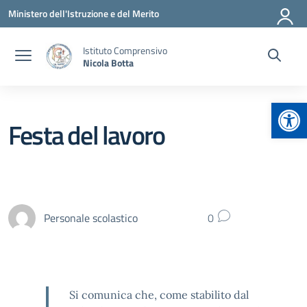
Vai ai contenuti
Vai al menu di navigazione
Vai al footer
Ministero dell'Istruzione e del Merito
Istituto Comprensivo
Nicola Botta
Apr
Festa del lavoro
Personale scolastico
0
Si comunica che, come stabilito dal