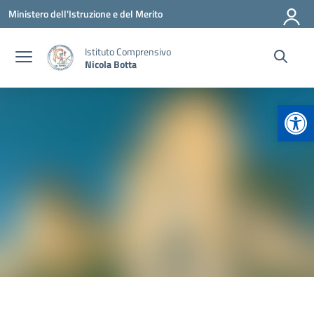
Vai ai contenuti
Vai al menu di navigazione
Vai al footer
Ministero dell'Istruzione e del Merito
Istituto Comprensivo
Nicola Botta
Apr