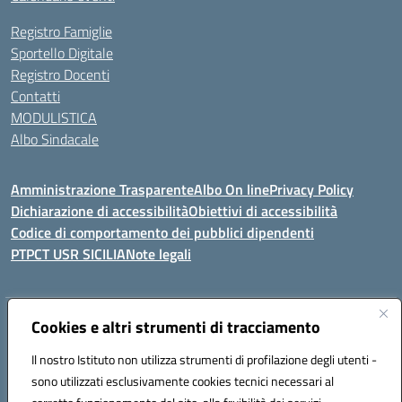
Registro Famiglie
Sportello Digitale
Registro Docenti
Contatti
MODULISTICA
Albo Sindacale
Amministrazione Trasparente
Albo On line
Privacy Policy
Dichiarazione di accessibilità
Obiettivi di accessibilità
Codice di comportamento dei pubblici dipendenti
PTPCT USR SICILIA
Note legali
Indirizzo:
Cookies e altri strumenti di tracciamento
Via Enrico Fermi, 4 - Cefalù
Centralino:
0921421242
Email:
PAIC8AJ008@istruzione.it
Il nostro Istituto non utilizza strumenti di profilazione degli utenti -
Posta elettronica certificata (PEC):
PAIC8AJ008@pec.istruzione.it
sono utilizzati esclusivamente cookies tecnici necessari al
Codice fiscale: 82000590826