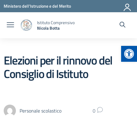
Vai ai contenuti
Vai al menu di navigazione
Vai al footer
Ministero dell'Istruzione e del Merito
Istituto Comprensivo
Nicola Botta
Apr
Elezioni per il rinnovo del
Consiglio di Istituto
Personale scolastico
0