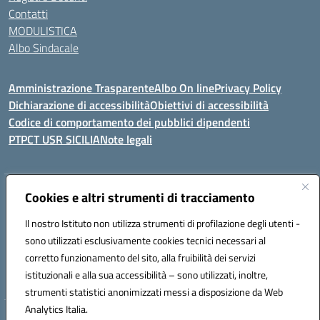
Contatti
MODULISTICA
Albo Sindacale
Amministrazione Trasparente
Albo On line
Privacy Policy
Dichiarazione di accessibilità
Obiettivi di accessibilità
Codice di comportamento dei pubblici dipendenti
PTPCT USR SICILIA
Note legali
Indirizzo:
Cookies e altri strumenti di tracciamento
Via Enrico Fermi, 4 - Cefalù
Centralino:
0921421242
Email:
PAIC8AJ008@istruzione.it
Il nostro Istituto non utilizza strumenti di profilazione degli utenti -
Posta elettronica certificata (PEC):
PAIC8AJ008@pec.istruzione.it
sono utilizzati esclusivamente cookies tecnici necessari al
Codice fiscale: 82000590826
corretto funzionamento del sito, alla fruibilità dei servizi
Codice meccanografico:
PAIC8AJ008
istituzionali e alla sua accessibilità – sono utilizzati, inoltre,
strumenti statistici anonimizzati messi a disposizione da Web
Analytics Italia.