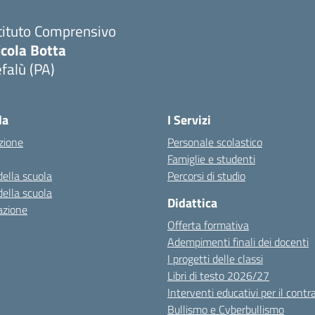
tituto Comprensivo
icola Botta
falù (PA)
Visita la pagina iniziale della scuola
la
I Servizi
zione
Personale scolastico
Famiglie e studenti
della scuola
Percorsi di studio
della scuola
Didattica
azione
Offerta formativa
Adempimenti finali dei docenti
I progetti delle classi
Libri di testo 2026/27
Interventi educativi per il contr
Bullismo e Cyberbullismo