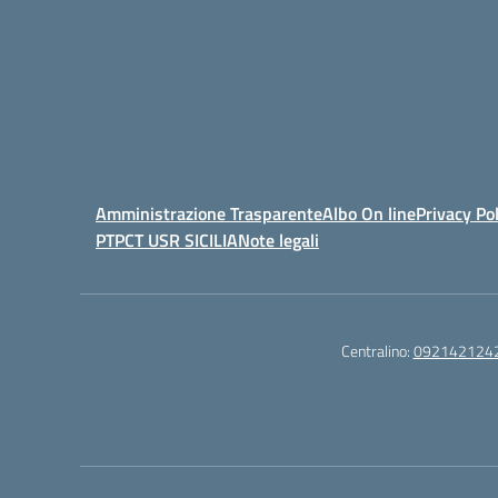
Amministrazione Trasparente
Albo On line
Privacy Pol
PTPCT USR SICILIA
Note legali
Centralino:
092142124