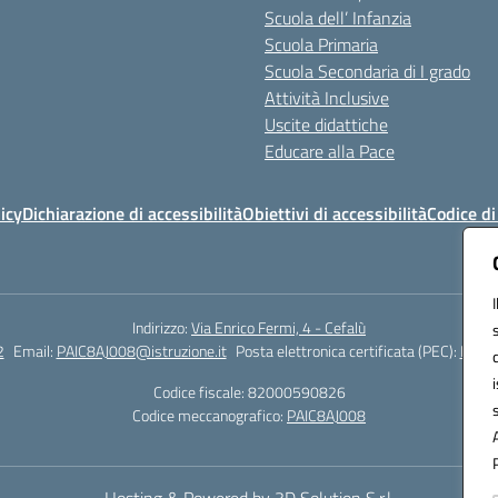
Scuola dell’ Infanzia
Scuola Primaria
Scuola Secondaria di I grado
Attività Inclusive
Uscite didattiche
Educare alla Pace
icy
Dichiarazione di accessibilità
Obiettivi di accessibilità
Codice d
Indirizzo:
Via Enrico Fermi, 4 - Cefalù
2
Email:
PAIC8AJ008@istruzione.it
Posta elettronica certificata (PEC):
PAIC8
Codice fiscale: 82000590826
Codice meccanografico:
PAIC8AJ008