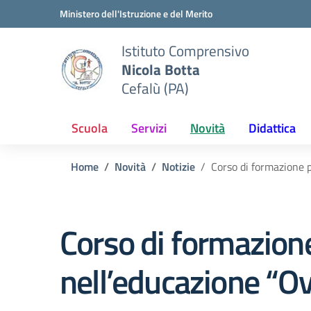
Vai ai contenuti
Vai al menu di navigazione
Vai al footer
Ministero dell'Istruzione e del Merito
Istituto Comprensivo
Nicola Botta
Cefalù (PA)
Scuola
Servizi
Novità
Didattica
Home
Novità
Notizie
Corso di formazione p
Corso di formazione 
nell’educazione “Ov