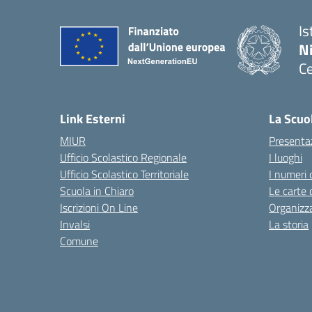
Is
N
Ce
— 
Link Esterni
La Scuo
MIUR
Presenta
Ufficio Scolastico Regionale
I luoghi
Ufficio Scolastico Territoriale
I numeri 
Scuola in Chiaro
Le carte 
Iscrizioni On Line
Organizz
Invalsi
La storia
Comune