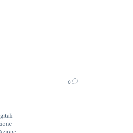
0
gitali
zione
 Azione