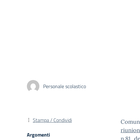
Personale scolastico
Stampa / Condividi
Comuni
riunion
Argomenti
n.81 d