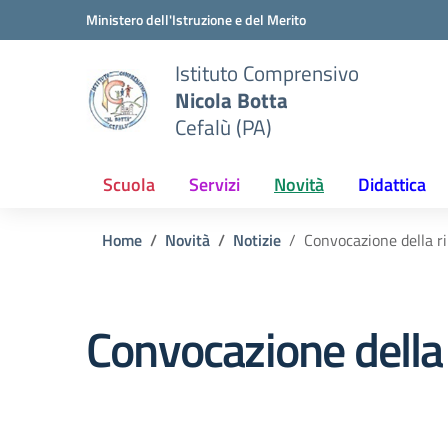
Vai ai contenuti
Vai al menu di navigazione
Vai al footer
Ministero dell'Istruzione e del Merito
Istituto Comprensivo
Nicola Botta
Cefalù (PA)
Scuola
Servizi
Novità
Didattica
Home
Novità
Notizie
Convocazione della r
Convocazione della 