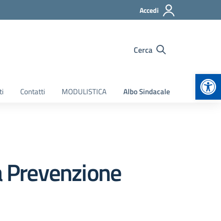
Accedi
Cerca
Apr
ti
Contatti
MODULISTICA
Albo Sindacale
la Prevenzione