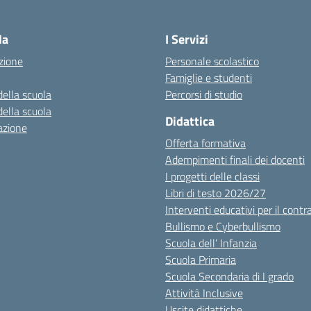
Visita la pagina iniziale della scuola
la
I Servizi
zione
Personale scolastico
Famiglie e studenti
della scuola
Percorsi di studio
della scuola
Didattica
azione
Offerta formativa
Adempimenti finali dei docenti
I progetti delle classi
Libri di testo 2026/27
Interventi educativi per il contr
Bullismo e Cyberbullismo
Scuola dell’ Infanzia
Scuola Primaria
Scuola Secondaria di I grado
Attività Inclusive
Uscite didattiche