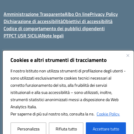
Amministrazione Trasparente
Albo On line
Privacy Policy
Dichiarazione di accessibilità
Obiettivi di accessibilità
Codice di comportamento dei pubblici dipendenti
PTPCT USR SICILIA
Note legali
Indirizzo:
Cookies e altri strumenti di tracciamento
Via Enrico Fermi, 4 - Cefalù
Centralino:
0921421242
Email:
PAIC8AJ008@istruzione.it
Il nostro Istituto non utilizza strumenti di profilazione degli utenti -
Posta elettronica certificata (PEC):
PAIC8AJ008@pec.istruzione.it
sono utilizzati esclusivamente cookies tecnici necessari al
Codice fiscale: 82000590826
corretto funzionamento del sito, alla fruibilità dei servizi
Codice meccanografico:
PAIC8AJ008
istituzionali e alla sua accessibilità – sono utilizzati, inoltre,
strumenti statistici anonimizzati messi a disposizione da Web
Analytics Italia.
Hosting & Powered by 3D Solution S.r.l.
Per saperne di più sul nostro sito, consulta la ns.
Cookie Policy.
Concept & Design by Designers Italia
Personalizza
Rifiuta tutto
Accettare tutto