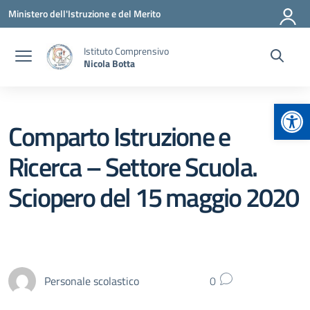
Vai ai contenuti
Vai al menu di navigazione
Vai al footer
Ministero dell'Istruzione e del Merito
Istituto Comprensivo
Nicola Botta
Apr
Comparto Istruzione e
Ricerca – Settore Scuola.
Sciopero del 15 maggio 2020
Personale scolastico
0