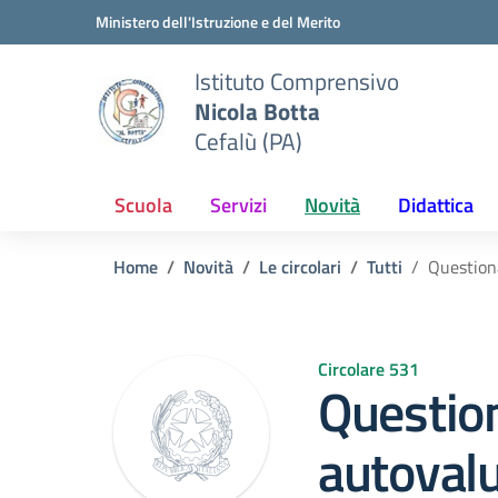
Vai ai contenuti
Vai al menu di navigazione
Vai al footer
Ministero dell'Istruzione e del Merito
Istituto Comprensivo
Nicola Botta
Cefalù (PA)
Scuola
Servizi
Novità
Didattica
Home
Novità
Le circolari
Tutti
Questiona
Circolare 531
Questio
autoval