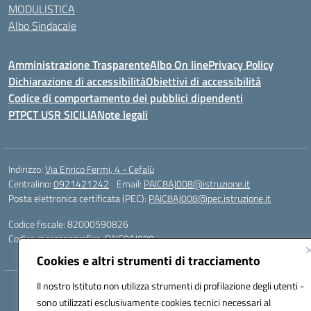
MODULISTICA
Albo Sindacale
Amministrazione Trasparente
Albo On line
Privacy Policy
Dichiarazione di accessibilità
Obiettivi di accessibilità
Codice di comportamento dei pubblici dipendenti
PTPCT USR SICILIA
Note legali
Indirizzo:
Via Enrico Fermi, 4 - Cefalù
Centralino:
0921421242
Email:
PAIC8AJ008@istruzione.it
Posta elettronica certificata (PEC):
PAIC8AJ008@pec.istruzione.it
Codice fiscale: 82000590826
Codice meccanografico:
PAIC8AJ008
Cookies e altri strumenti di tracciamento
Il nostro Istituto non utilizza strumenti di profilazione degli utenti -
Hosting & Powered by 3D Solution S.r.l.
sono utilizzati esclusivamente cookies tecnici necessari al
Concept & Design by Designers Italia