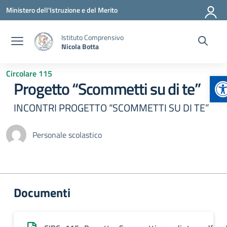
Vai ai contenuti
Vai al menu di navigazione
Vai al footer
Ministero dell'Istruzione e del Merito
Istituto Comprensivo
Nicola Botta
Circolare 115
A
Progetto “Scommetti su di te”
INCONTRI PROGETTO “SCOMMETTI SU DI TE”
Personale scolastico
Documenti