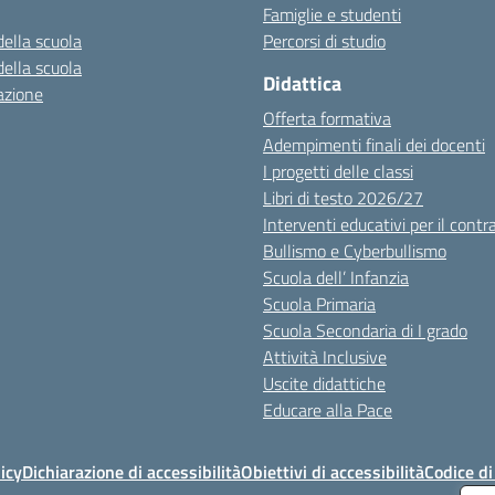
Famiglie e studenti
della scuola
Percorsi di studio
della scuola
Didattica
azione
Offerta formativa
Adempimenti finali dei docenti
I progetti delle classi
Libri di testo 2026/27
Interventi educativi per il contr
Bullismo e Cyberbullismo
Scuola dell’ Infanzia
Scuola Primaria
Scuola Secondaria di I grado
Attività Inclusive
Uscite didattiche
Educare alla Pace
icy
Dichiarazione di accessibilità
Obiettivi di accessibilità
Codice d