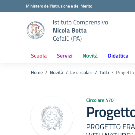
Vai ai contenuti
Vai al menu di navigazione
Vai al footer
Ministero dell'Istruzione e del Merito
Istituto Comprensivo
Nicola Botta
Cefalù (PA)
Scuola
Servizi
Novità
Didattica
Home
Novità
Le circolari
Tutti
Progetto
Circolare 470
Progett
PROGETTO ERA