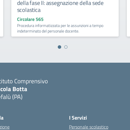
della fase II: assegnazione della sede
scolastica
Circolare 565
Procedura informatizzata per le assunzioni a tempo
indeterminato del personale docente.
tituto Comprensivo
icola Botta
falù (PA)
Visita la pagina iniziale della scuola
la
I Servizi
zione
Personale scolastico