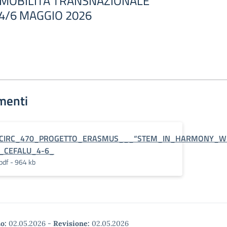
 MOBILITÀ TRANSNAZIONALE
 4/6 MAGGIO 2026
menti
CIRC_470_PROGETTO_ERASMUS___“STEM_IN_HARMONY_WIT
_CEFALU_4-6_
pdf - 964 kb
o:
02.05.2026
-
Revisione:
02.05.2026