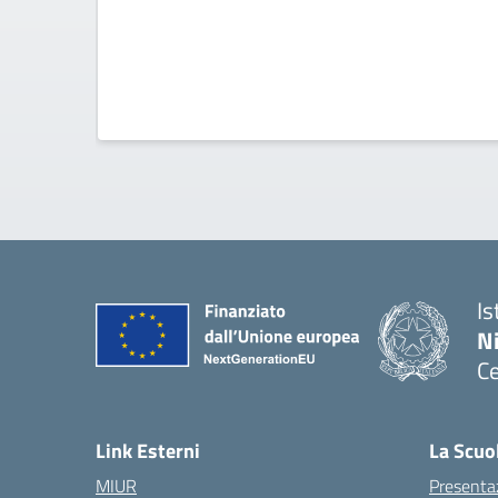
Is
N
Ce
— 
Link Esterni
La Scuo
MIUR
Presenta