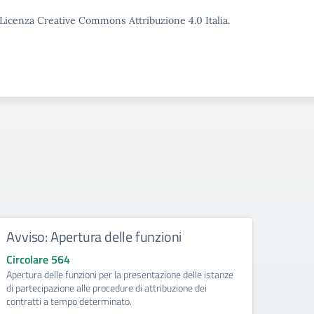
o Licenza Creative Commons Attribuzione 4.0 Italia.
Avviso: Apertura delle funzioni
Atti
doce
Circolare 564
Apertura delle funzioni per la presentazione delle istanze
Circo
di partecipazione alle procedure di attribuzione dei
Dichia
contratti a tempo determinato.
del pe