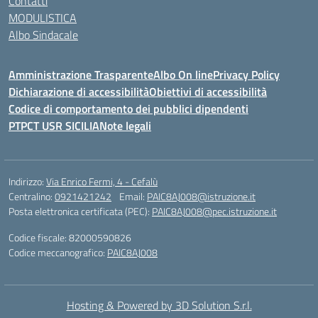
Contatti
MODULISTICA
Albo Sindacale
Amministrazione Trasparente
Albo On line
Privacy Policy
Dichiarazione di accessibilità
Obiettivi di accessibilità
Codice di comportamento dei pubblici dipendenti
PTPCT USR SICILIA
Note legali
Indirizzo:
Via Enrico Fermi, 4 - Cefalù
Centralino:
0921421242
Email:
PAIC8AJ008@istruzione.it
Posta elettronica certificata (PEC):
PAIC8AJ008@pec.istruzione.it
Codice fiscale: 82000590826
Codice meccanografico:
PAIC8AJ008
Hosting & Powered by 3D Solution S.r.l.