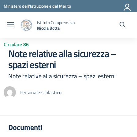
Vai ai contenuti
Vai al menu di navigazione
Vai al footer
Ministero dell'Istruzione e del Merito
Istituto Comprensivo
Nicola Botta
Circolare 86
Note relative alla sicurezza –
spazi esterni
Note relative alla sicurezza – spazi esterni
Personale scolastico
Documenti