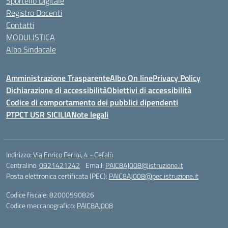
Sportello Digitale
Registro Docenti
Contatti
MODULISTICA
Albo Sindacale
Amministrazione Trasparente
Albo On line
Privacy Policy
Dichiarazione di accessibilità
Obiettivi di accessibilità
Codice di comportamento dei pubblici dipendenti
PTPCT USR SICILIA
Note legali
Indirizzo:
Via Enrico Fermi, 4 - Cefalù
Centralino:
0921421242
Email:
PAIC8AJ008@istruzione.it
Posta elettronica certificata (PEC):
PAIC8AJ008@pec.istruzione.it
Codice fiscale: 82000590826
Codice meccanografico:
PAIC8AJ008