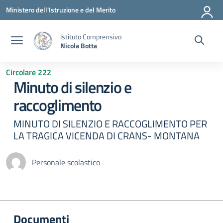
Vai ai contenuti
Vai al menu di navigazione
Vai al footer
Ministero dell'Istruzione e del Merito
Istituto Comprensivo
Nicola Botta
Circolare 222
Minuto di silenzio e
raccoglimento
MINUTO DI SILENZIO E RACCOGLIMENTO PER
LA TRAGICA VICENDA DI CRANS- MONTANA
Personale scolastico
Documenti