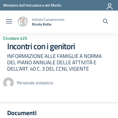
Vai ai contenuti
Vai al menu di navigazione
Vai al footer
Ministero dell'Istruzione e del Merito
Istituto Comprensivo
Nicola Botta
Circolare 425
Incontri con i genitori
INFORMAZIONE ALLE FAMIGLIE A NORMA
DEL PIANO ANNUALE DELLE ATTIVITÀ E
DELL’ART. 40 C. 3 DEL CCNL VIGENTE
Personale scolastico
Documenti