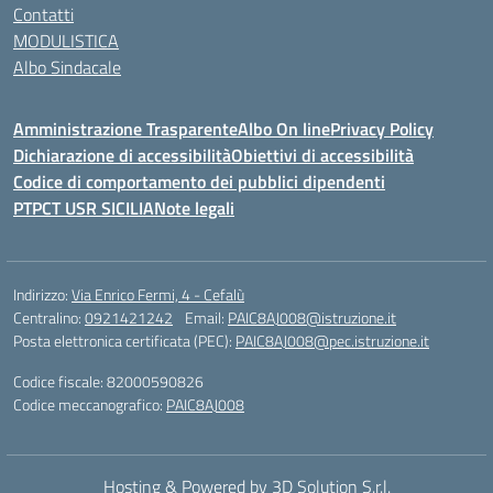
Contatti
MODULISTICA
Albo Sindacale
Amministrazione Trasparente
Albo On line
Privacy Policy
Dichiarazione di accessibilità
Obiettivi di accessibilità
Codice di comportamento dei pubblici dipendenti
PTPCT USR SICILIA
Note legali
Indirizzo:
Via Enrico Fermi, 4 - Cefalù
Centralino:
0921421242
Email:
PAIC8AJ008@istruzione.it
Posta elettronica certificata (PEC):
PAIC8AJ008@pec.istruzione.it
Codice fiscale: 82000590826
Codice meccanografico:
PAIC8AJ008
Hosting & Powered by 3D Solution S.r.l.